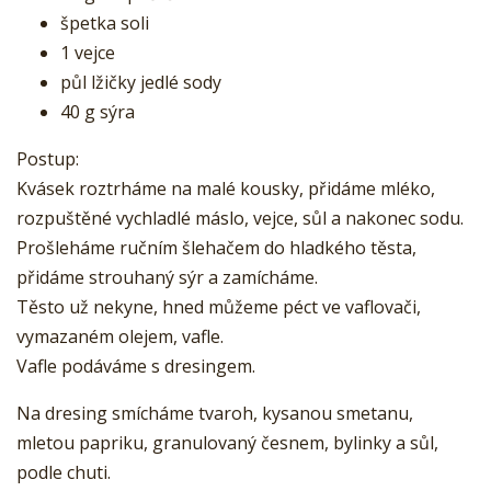
špetka soli
1 vejce
půl lžičky jedlé sody
40 g sýra
Postup:
Kvásek roztrháme na malé kousky, přidáme mléko,
rozpuštěné vychladlé máslo, vejce, sůl a nakonec sodu.
Prošleháme ručním šlehačem do hladkého těsta,
přidáme strouhaný sýr a zamícháme.
Těsto už nekyne, hned můžeme péct ve vaflovači,
vymazaném olejem, vafle.
Vafle podáváme s dresingem.
Na dresing smícháme tvaroh, kysanou smetanu,
mletou papriku, granulovaný česnem, bylinky a sůl,
podle chuti.