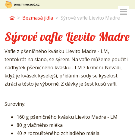
Home
Bezmasá jídla
Sýrové vafle Lievito Madre
Sýrové vafle Lievito Madre
Vafle z pšeničného kvásku Lievito Madre - LM,
tentokrát na slano, se sýrem. Na vafle můžeme použít i
nadbytek pšeničného kvásku - LM z krmení. Nevadí,
když je kvásek kyselejší, přidáním sody se kyselost
ztrácí a těsto je výborné. Z dávky je šest kusů vaflí.
Suroviny:
160 g pšeničného kvásku Lievito Madre - LM
80 g vlažného mléka
40 g rozpuštěného zchladlého másla