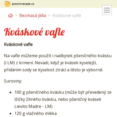
Home
Bezmasá jídla
Kváskové vafle
Kváskové vafle
Kváskové vafle
Na vafle můžeme použít i nadbytek pšeničného kvásku
(i LM) z krmení. Nevadí, když je kvásek kyselejší,
přidáním sody se kyselost ztrácí a těsto je výborné.
Suroviny:
100 g pšeničného kvásku (může být převedený ze
lžičky žitného kvásku, nebo pšeničný kvásek
Lievito Madre - LM)
120 g vlažného mléka