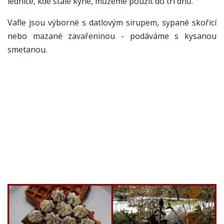
lednice, kde stále kyne, můžeme použít do tří dnů.
Vafle jsou výborné s datlovým sirupem, sypané skořicí
nebo mazané zavařeninou - podáváme s kysanou
smetanou.