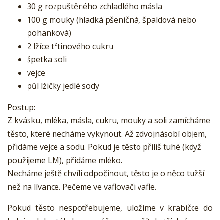
30 g rozpuštěného zchladlého másla
100 g mouky (hladká pšeničná, špaldová nebo
pohanková)
2 lžíce třtinového cukru
špetka soli
vejce
půl lžičky jedlé sody
Postup:
Z kvásku, mléka, másla, cukru, mouky a soli zamícháme
těsto, které necháme vykynout. Až zdvojnásobí objem,
přidáme vejce a sodu. Pokud je těsto příliš tuhé (když
použijeme LM), přidáme mléko.
Necháme ještě chvíli odpočinout, těsto je o něco tužší
než na lívance. Pečeme ve vaflovači vafle.
Pokud těsto nespotřebujeme, uložíme v krabičce do